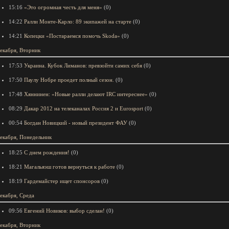
15:16
«Это огромная честь для меня»
(0)
14:22
Ралли Монте-Карло: 89 экипажей на старте
(0)
14:21
Копецки «Постараемся помочь Skoda»
(0)
екабря, Вторник
17:53
Украина. Кубок Лиманов: превзойти самих себя
(0)
17:50
Паулу Нобре проедет полный сезон.
(0)
17:48
Хяннинен: «Новые ралли делают IRC интереснее»
(0)
08:29
Дакар 2012 на телеканалах Россия 2 и Eurosport
(0)
00:54
Богдан Новицкий - новый президент ФАУ
(0)
екабря, Понедельник
18:25
С днем рождения!
(0)
18:21
Магальяэш готов вернуться к работе
(0)
18:19
Гардемайстер ищет спонсоров
(0)
екабря, Среда
09:56
Евгений Новиков: выбор сделан!
(0)
екабря, Вторник