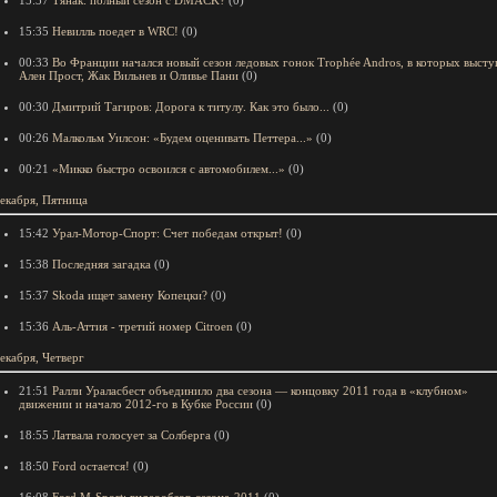
15:37
Тянак: полный сезон с DMACK?
(0)
15:35
Невилль поедет в WRC!
(0)
00:33
Во Франции начался новый сезон ледовых гонок Trophée Andros, в которых выст
Ален Прост, Жак Вильнев и Оливье Пани
(0)
00:30
Дмитрий Тагиров: Дорога к титулу. Как это было...
(0)
00:26
Малкольм Уилсон: «Будем оценивать Петтера...»
(0)
00:21
«Микко быстро освоился с автомобилем...»
(0)
екабря, Пятница
15:42
Урал-Мотор-Спорт: Счет победам открыт!
(0)
15:38
Последняя загадка
(0)
15:37
Skoda ищет замену Копецки?
(0)
15:36
Аль-Аттия - третий номер Citroen
(0)
екабря, Четверг
21:51
Ралли Ураласбест объединило два сезона — концовку 2011 года в «клубном»
движении и начало 2012-го в Кубке России
(0)
18:55
Латвала голосует за Солберга
(0)
18:50
Ford остается!
(0)