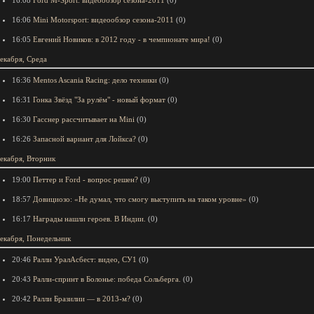
16:08
Ford M-Sport: видеообзор сезона-2011
(0)
16:06
Mini Motorsport: видеообзор сезона-2011
(0)
16:05
Евгений Новиков: в 2012 году - в чемпионате мира!
(0)
екабря, Среда
16:36
Mentos Ascania Racing: дело техники
(0)
16:31
Гонка Звёзд "За рулём" - новый формат
(0)
16:30
Гасснер рассчитывает на Mini
(0)
16:26
Запасной вариант для Лойкса?
(0)
екабря, Вторник
19:00
Петтер и Ford - вопрос решен?
(0)
18:57
Довициозо: «Не думал, что смогу выступить на таком уровне»
(0)
16:17
Награды нашли героев. В Индии.
(0)
екабря, Понедельник
20:46
Ралли УралАсбест: видео, СУ1
(0)
20:43
Ралли-спринт в Болонье: победа Сольберга.
(0)
20:42
Ралли Бразилии — в 2013-м?
(0)