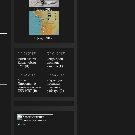
[
Дакар 2012
]
[
Дакар 2012
]
[19.01.2012]
[29.01.2012]
Ралли Монте-
Очередной
Карло: обзор
сюрприз
СУ5
(
0
)
юниора
(
0
)
[13.03.2012]
[13.03.2012]
Микко
«Арминдо
Хирвонен: о
проделал
главном секрете
отличную
DS3 WRC
(
0
)
работу»
(
0
)