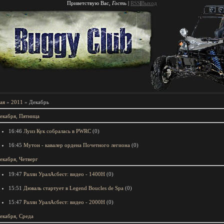
Приветствую Вас
,
Гость
|
RSS
|
Выход
ая
»
2011
»
Декабрь
екабря, Пятница
16:46
Луиз Кук собралась в PWRC
(0)
16:45
Мутон - кавалер ордена Почетного легиона
(0)
екабря, Четверг
19:47
Ралли УралАсбест: видео - 1400Н
(0)
15:51
Дюваль стартует в Legend Boucles de Spa
(0)
15:47
Ралли УралАсбест: видео - 2000Н
(0)
екабря, Среда