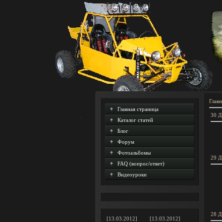
Главн
Главная страница
30 Д
Каталог статей
Блог
Форум
Фотоальбомы
29 Д
FAQ (вопрос/ответ)
Видеоуроки
28 Д
[13.03.2012]
[13.03.2012]