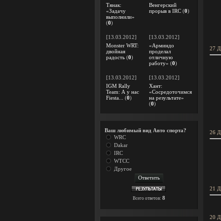
Тянак:
Венгерский
«Задачу
прорыв в IRC
(
0
)
выполнили»
(
0
)
[13.03.2012]
[13.03.2012]
Monster WRT:
«Арминдо
27 Д
двойная
проделал
радость
(
0
)
отличную
работу»
(
0
)
[13.03.2012]
[13.03.2012]
IGM Rally
Хант:
Team: А у нас
«Сосредоточимся
Fiesta...
(
0
)
на результате»
(
0
)
Ваш любимый вид Авто спорта?
26 Д
WRC
Dakar
IRC
WTCC
Другое
21 Д
8
Всего ответов:
20 Д