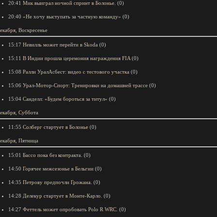
20:41
Мик выиграл ночной спринт в Болонье.
(0)
20:40
«Не хочу выступать за частную команду»
(0)
екабря, Воскресенье
15:17
Невилль может перейти в Skoda
(0)
15:11
В Индии прошла церемония награждения FIA
(0)
15:08
Ралли УралАсбест: видео с тестового участка
(0)
15:06
Урал-Мотор-Спорт: Тренировки на домашней трассе
(0)
15:04
Санделл: «Будем бороться за титул»
(0)
екабря, Суббота
11:55
Солберг стартует в Болонье
(0)
екабря, Пятница
15:01
Бассо пока без контракта.
(0)
14:50
Горячее межсезонье в Бельгии
(0)
14:35
Петрову предпочли Грожана.
(0)
14:28
Делекур стартует в Монте-Карло.
(0)
14:27
Феттель может опробовать Polo R WRC.
(0)