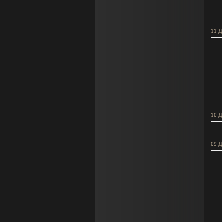
11 Д
10 Д
09 Д