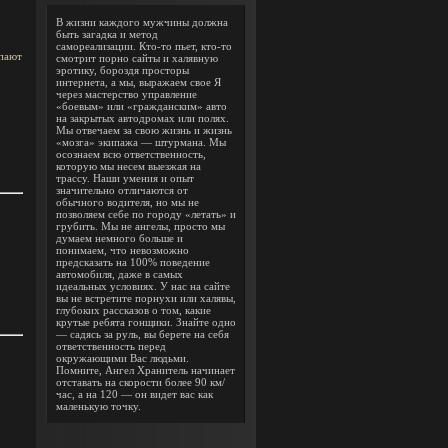
В жизни каждого мужчины должна
быть загадка и метод
самореализации. Кто-то пьет, кто-то
упают
смотрит порно сайты и халявную
эротику, бороздя просторы
интернета, а мы, выражаем свое Я
через мастерство управление
«боевым» или «гражданским» авто
на закрытых автодромах или полях.
Мы отвечаем за свою жизнь и жизнь
«мозга» экипажа — штурмана. Мы
осознаем всю ответственность,
которую мы несем выезжая на
трассу. Наши умения и опыт
значительно отличаются от
обычного водителя, но мы не
позволяем себе по городу «летать» и
грубить. Мы не ангелы, просто мы
думаем немного больше и
понимаем, что невозможно
предсказать на 100% поведение
автомобиля, даже в самых
идеальных условиях. У нас на сайте
вы не встретите порнухи или халявы,
глубоких рассказов о том, какие
крутые ребята гонщики. Знайте одно
— садясь за руль, вы берете на себя
ответственность перед
окружающими Вас людьми.
Помните, Ангел Хранитель начинает
отставать на скорости более 90 км/
час, а на 120 — он видет вас как
маленькую точку.