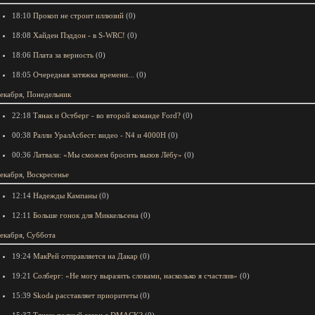
18:10
Прокоп не строит иллюзий
(0)
18:08
Хайден Пэддон - в S-WRC!
(0)
18:06
Плата за верность
(0)
18:05
Очередная затяжка времени...
(0)
екабря, Понедельник
22:18
Тянак и Остберг - во второй команде Ford?
(0)
00:38
Ралли УралАсбест: видео - N4 и 4000Н
(0)
00:36
Латвала: «Мы сможем бросить вызов Лёбу»
(0)
екабря, Воскресенье
12:14
Надежды Кампаны
(0)
12:11
Больше гонок для Миккельсена
(0)
екабря, Суббота
19:24
МакРей отправляется на Дакар
(0)
19:21
Солберг: «Не могу выразить словами, насколько я счастлив»
(0)
15:39
Skoda расставляет приоритеты
(0)