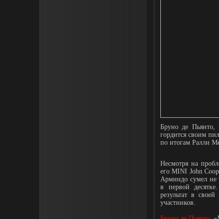
Бруно де Пьянто,
гордится своим пи
по итогам Ралли М
Несмотря на пробл
его MINI John Coo
Арминдо сумел не 
в первой десятке
результат в своей
участников.
Бруно де Пьянто:
«