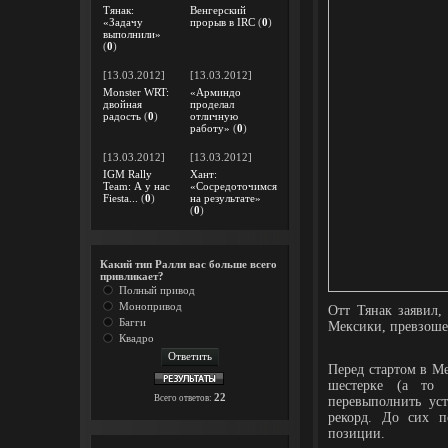
Тянак:
Венгерский
«Задачу
прорыв в IRC
(
0
)
выполнили»
(
0
)
[13.03.2012]
[13.03.2012]
Monster WRT:
«Арминдо
двойная
проделал
радость
(
0
)
отличную
работу»
(
0
)
[13.03.2012]
[13.03.2012]
IGM Rally
Хант:
Team: А у нас
«Сосредоточимся
Fiesta...
(
0
)
на результате»
(
0
)
Какий тип Ралли вас больше всего
привликает?
Полный привод
Монопривод
Отт Тянак заявил,
Багги
Мексики, превзоше
Квадро
Перед стартом в Ме
шестерке (а то 
22
Всего ответов:
перевыполнить ус
рекорд. До сих 
позиции.