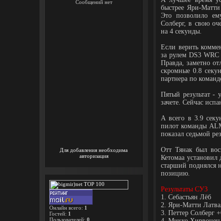
быстрее Яри-Матти
Это позволило ему
Солберг, в свою оч
на 4 секунды.
Если верить комме
за рулем DS3 WRC 
Правда, заметно от
скромные 0.8 секу
партнера по команд
Пятый результат -
зачете. Сейчас испа
А всего в 3.9 сек
пилот команды ALM
показал седьмой рез
Отт Тянак был вос
Для добавления необходима
авторизация
Кетомаа установил 
старший поднялся н
позицию.
Результаты СУ3
1. Себастьян Лёб
2. Яри-Матти Латва
Онлайн всего:
1
3. Петтер Солберг +
Гостей:
1
Пользователей:
0
4. Микко Хирвонен