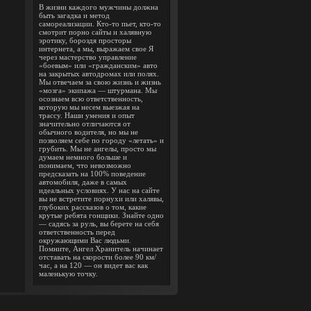
В жизни каждого мужчины должна
быть загадка и метод
самореализации. Кто-то пьет, кто-то
смотрит порно сайты и халявную
эротику, бороздя просторы
интернета, а мы, выражаем свое Я
через мастерство управление
«боевым» или «гражданским» авто
на закрытых автодромах или полях.
Мы отвечаем за свою жизнь и жизнь
«мозга» экипажа — штурмана. Мы
осознаем всю ответственность,
которую мы несем выезжая на
трассу. Наши умения и опыт
значительно отличаются от
обычного водителя, но мы не
позволяем себе по городу «летать» и
грубить. Мы не ангелы, просто мы
думаем немного больше и
понимаем, что невозможно
предсказать на 100% поведение
автомобиля, даже в самых
идеальных условиях. У нас на сайте
вы не встретите порнухи или халявы,
глубоких рассказов о том, какие
крутые ребята гонщики. Знайте одно
— садясь за руль, вы берете на себя
ответственность перед
окружающими Вас людьми.
Помните, Ангел Хранитель начинает
отставать на скорости более 90 км/
час, а на 120 — он видет вас как
маленькую точку.