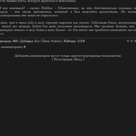
осле травмы плеча, которую заработал в межсезонье.
Я как новенький! - сказал Пэддон. - Единственное, на что действительно повлияла 
вария, - это месяц тренировок, который я был вынужден пропустить. На техни
илотирования это никак не отразилось.
умаю, что в этом году я могу серьезно вырасти как пилот: Себастьян Ожье, выступаю
а такой же машине, будет для меня отличным ориентиром. Мне приятно думать, что
екоторых этапах я могу быть к нему ближе - но для этого мне придется атаковать изо в
л».
мотров
: 466 |
Добавил
:
Kot
|
Теги
:
Paddon
|
Рейтинг
:
0.0
/
0
о комментариев
:
0
Добавлять комментарии могут только зарегистрированные пользователи.
[
Регистрация
|
Вход
]