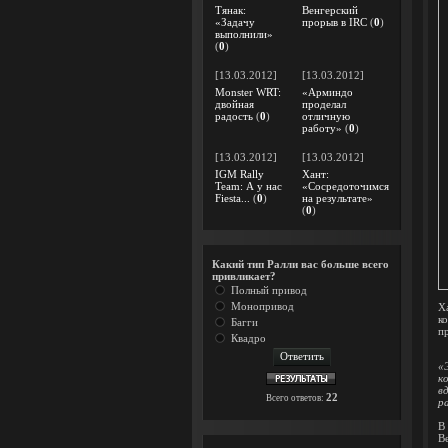
Тянак:
Венгерский
«Задачу
прорыв в IRC
(
0
)
выполнили»
(
0
)
[13.03.2012]
[13.03.2012]
Monster WRT:
«Арминдо
двойная
проделал
радость
(
0
)
отличную
работу»
(
0
)
[13.03.2012]
[13.03.2012]
IGM Rally
Хант:
Team: А у нас
«Сосредоточимся
Fiesta...
(
0
)
на результате»
(
0
)
Какий тип Ралли вас больше всего
привликает?
Полный привод
Монопривод
Х
к
Багги
п
Квадро
«
к
в
22
Всего ответов:
р
В
В