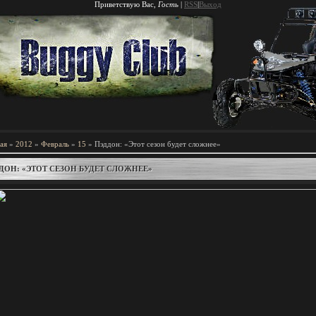
Приветствую Вас
,
Гость
|
RSS
|
Выход
ая
»
2012
»
Февраль
»
15
» Пэддон: «Этот сезон будет сложнее»
ДОН: «ЭТОТ СЕЗОН БУДЕТ СЛОЖНЕЕ»