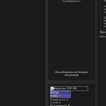
п
«
а
п
Д
н
н
си
Прос
Всег
Для добавления необходима
авторизация
Онлайн всего:
1
Гостей:
1
Пользователей:
0