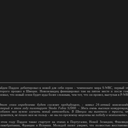
айден Пэддон дебютировал в новой для себя серии - чемпионате мира S-WRC, первый э
оторого прошел в Швеции. Новозеландец финишировал там на пятом месте и после го
ризнал, что новый сезон будет куда более сложным, чем тот, что он провел, выступая в P-WR
Этот сезон определенно будет сложнее предыдущего, - заявил 24-летний новозеланд
оторый в этом году пилотирует Skoda Fabia S2000. - Здесь очень высокая конкуренция
добавок нам нужно изучать новый автомобиль. В Швеции мы вылетели с трассы, ч
азумеется, не пошло нам на пользу - но мы по-прежнему нацелены на победу в чемпионате».
 этом году Пэддон также стартует на этапах в Португалии, Новой Зеландии, Финлянд
еликобритании, Франции и Испании. Молодой пилот уверяет, что полностью восстанови