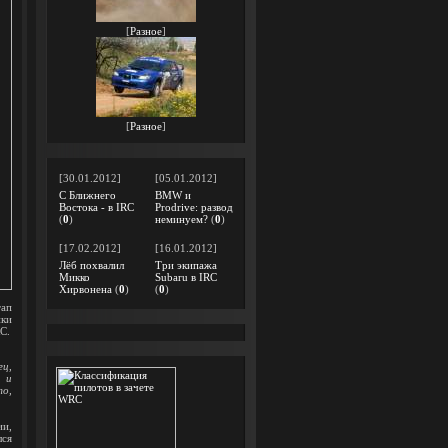
[
Разное
]
[
Разное
]
[30.01.2012]
[05.01.2012]
С Ближнего
BMW и
Востока - в IRC
Prodrive: развод
(
0
)
неминуем?
(
0
)
[17.02.2012]
[16.01.2012]
Лёб похвалил
Три экипажа
Микко
Subaru в IRC
Хирвонена
(
0
)
(
0
)
тап
нки
C.
ец,
, и
то,
ии,
лся