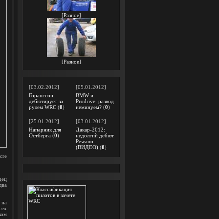
[
Разное
]
[
Разное
]
[03.02.2012]
[05.01.2012]
Горанссон
BMW и
дебютирует за
Prodrive: развод
рулем WRC
(
0
)
неминуем?
(
0
)
[25.01.2012]
[03.01.2012]
Напарник для
Дакар-2012:
Остберга
(
0
)
недолгий дебют
Pewano...
(ВИДЕО)
(
0
)
cre
дец
два
 на
сех
ком