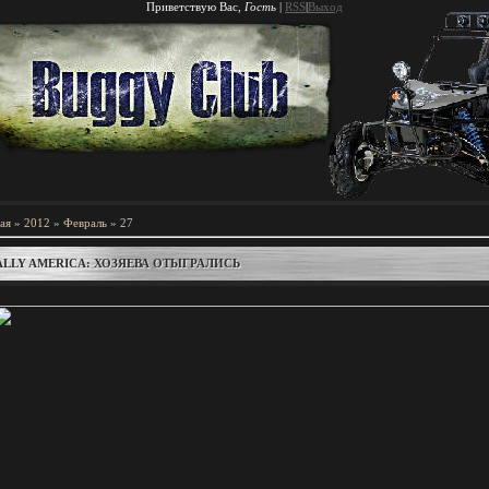
Приветствую Вас
,
Гость
|
RSS
|
Выход
ая
»
2012
»
Февраль
»
27
ALLY AMERICA: ХОЗЯЕВА ОТЫГРАЛИСЬ