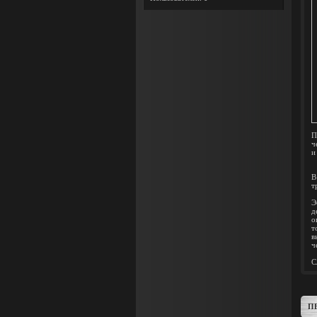
П
ч
и
В
т
Э
д
о
т
в
ч
С
П