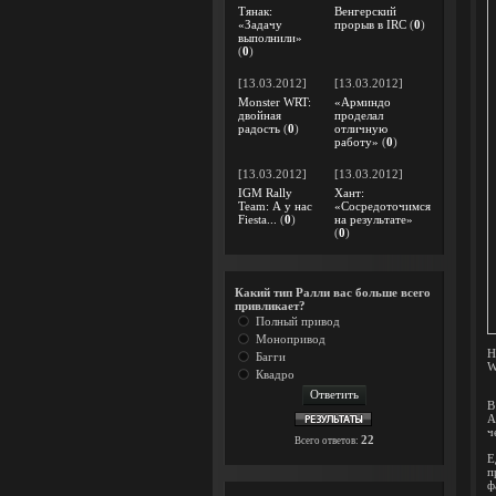
Тянак:
Венгерский
«Задачу
прорыв в IRC
(
0
)
выполнили»
(
0
)
[13.03.2012]
[13.03.2012]
Monster WRT:
«Арминдо
двойная
проделал
радость
(
0
)
отличную
работу»
(
0
)
[13.03.2012]
[13.03.2012]
IGM Rally
Хант:
Team: А у нас
«Сосредоточимся
Fiesta...
(
0
)
на результате»
(
0
)
Какий тип Ралли вас больше всего
привликает?
Полный привод
Монопривод
Н
Багги
W
Квадро
В
А
ч
22
Всего ответов:
Е
п
ф