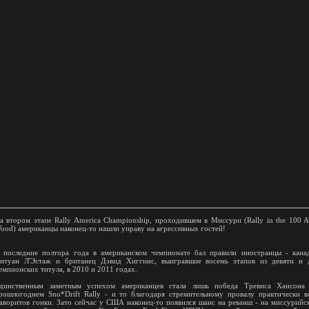
а втором этапе Rally America Championship, проходившем в Миссури (Rally in the 100 A
ood) американцы наконец-то нашли управу на агрессивных гостей!
 последние полтора года в американском чемпионате бал правили иностранцы - кана
нтуан Л'Эстаж и британец Дэвид Хиггинс, выигравшие восемь этапов из девяти и 
емпионских титула, в 2010 и 2011 годах.
динственным заметным успехом американцев стала лишь победа Тревиса Хансона
рошлогоднем Sno*Drift Rally - и то благодаря стремительному провалу практически в
аворитов гонки. Зато сейчас у США наконец-то появился шанс на реванш - на миссурийс