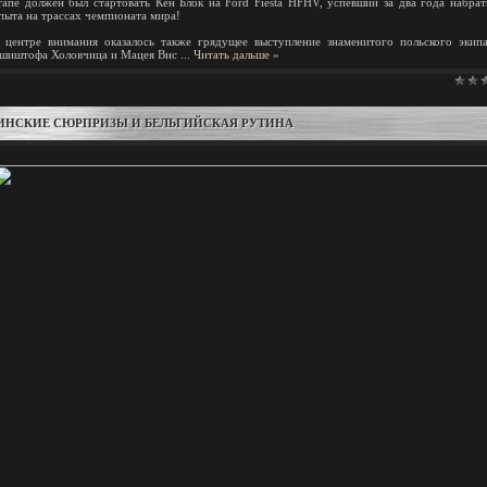
тапе должен был стартовать Кен Блок на Ford Fiesta HFHV, успевший за два года набрат
пыта на трассах чемпионата мира!
 центре внимания оказалось также грядущее выступление знаменитого польского экип
шиштофа Холовчица и Мацея Вис
...
Читать дальше »
ИНСКИЕ СЮРПРИЗЫ И БЕЛЬГИЙСКАЯ РУТИНА