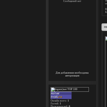
э
о
В
К
Ф
Для добавления необходима
авторизация
Онлайн всего:
1
Гостей:
1
Пользователей:
0