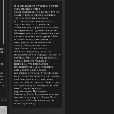
В жизни каждого мужчины должна
быть загадка и метод
самореализации. Кто-то пьет, кто-то
смотрит порно сайты и халявную
эротику, бороздя просторы
интернета, а мы, выражаем свое Я
через мастерство управление
«боевым» или «гражданским» авто
на закрытых автодромах или полях.
Мы отвечаем за свою жизнь и жизнь
«мозга» экипажа — штурмана. Мы
осознаем всю ответственность,
которую мы несем выезжая на
трассу. Наши умения и опыт
значительно отличаются от
ных
обычного водителя, но мы не
дии
позволяем себе по городу «летать» и
грубить. Мы не ангелы, просто мы
думаем немного больше и
ряд
понимаем, что невозможно
предсказать на 100% поведение
автомобиля, даже в самых
ьно
идеальных условиях. У нас на сайте
аже
вы не встретите порнухи или халявы,
лее
глубоких рассказов о том, какие
ке,
крутые ребята гонщики. Знайте одно
у в
— садясь за руль, вы берете на себя
ответственность перед
окружающими Вас людьми.
Помните, Ангел Хранитель начинает
отставать на скорости более 90 км/
час, а на 120 — он видет вас как
маленькую точку.