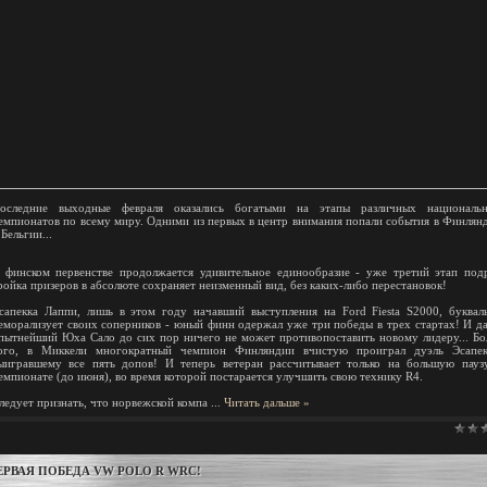
оследние выходные февраля оказались богатыми на этапы различных националь
емпионатов по всему миру. Одними из первых в центр внимания попали события в Финлян
 Бельгии...
 финском первенстве продолжается удивительное единообразие - уже третий этап под
ройка призеров в абсолюте сохраняет неизменный вид, без каких-либо перестановок!
сапекка Лаппи, лишь в этом году начавший выступления на Ford Fiesta S2000, буквал
еморализует своих соперников - юный финн одержал уже три победы в трех стартах! И д
пытнейший Юха Сало до сих пор ничего не может противопоставить новому лидеру... Бо
ого, в Миккели многократный чемпион Финляндии вчистую проиграл дуэль Эсапек
ыигравшему все пять допов! И теперь ветеран рассчитывает только на большую пауз
емпионате (до июня), во время которой постарается улучшить свою технику R4.
ледует признать, что норвежской компа
...
Читать дальше »
ЕРВАЯ ПОБЕДА VW POLO R WRC!