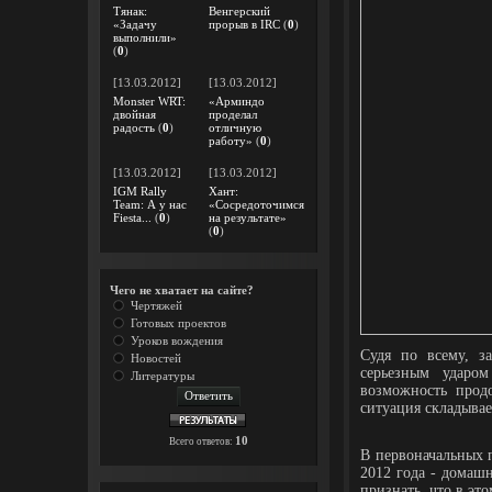
Тянак:
Венгерский
«Задачу
прорыв в IRC
(
0
)
выполнили»
(
0
)
[13.03.2012]
[13.03.2012]
Monster WRT:
«Арминдо
двойная
проделал
радость
(
0
)
отличную
работу»
(
0
)
[13.03.2012]
[13.03.2012]
IGM Rally
Хант:
Team: А у нас
«Сосредоточимся
Fiesta...
(
0
)
на результате»
(
0
)
Чего не хватает на сайте?
Чертяжей
Готовых проектов
Уроков вождения
Судя по всему, за
Новостей
серьезным ударо
Литературы
возможность прод
ситуация складывает
10
Всего ответов:
В первоначальных п
2012 года - домаш
признать, что в это