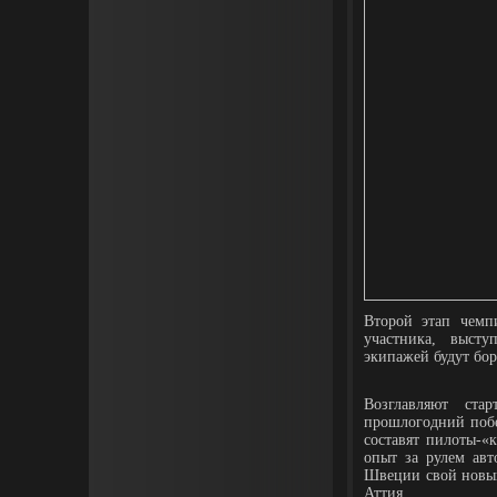
Второй этап чемп
участника, выст
экипажей будут бор
Возглавляют ста
прошлогодний поб
составят пилоты-«
опыт за рулем авт
Швеции свой новый
Аттия.