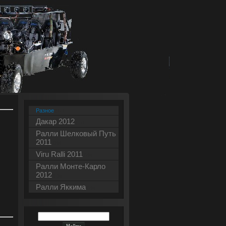
Разное
[27]
Дакар 2012
[17]
Ралли Шелковый Путь
2011
[20]
Viru Ralli 2011
[20]
Ралли Монте-Карло
2012
[10]
Ралли Яккима
[20]