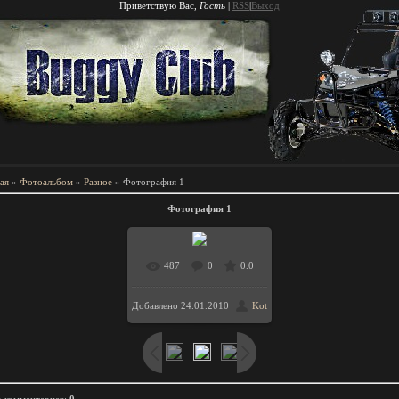
Приветствую Вас
,
Гость
|
RSS
|
Выход
ая
»
Фотоальбом
»
Разное
» Фотография 1
Фотография 1
487
0
0.0
В реальном
Добавлено
24.01.2010
Kot
размере
/ 189.8Kb
792x479