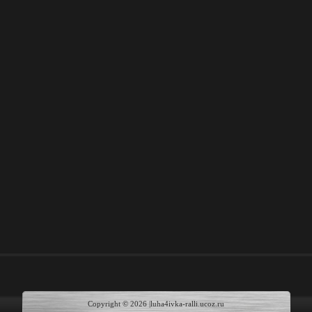
Copyright © 2026
|luha4ivka-ralli.ucoz.ru