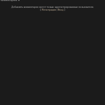
о комментариев
:
0
Добавлять комментарии могут только зарегистрированные пользователи.
[
Регистрация
|
Вход
]