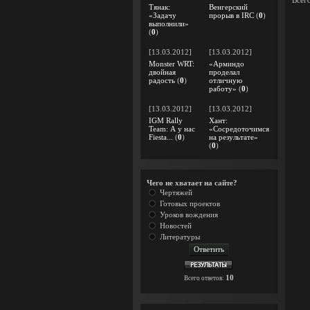
Всег
Тянак:
Венгерский
«Задачу
прорыв в IRC
(
0
)
выполнили»
(
0
)
[13.03.2012]
[13.03.2012]
Monster WRT:
«Арминдо
двойная
проделал
радость
(
0
)
отличную
работу»
(
0
)
[13.03.2012]
[13.03.2012]
IGM Rally
Хант:
Team: А у нас
«Сосредоточимся
Fiesta...
(
0
)
на результате»
(
0
)
Чего не хватает на сайте?
Чертяжей
Готовых проектов
Уроков вождения
Новостей
Литературы
10
Всего ответов: