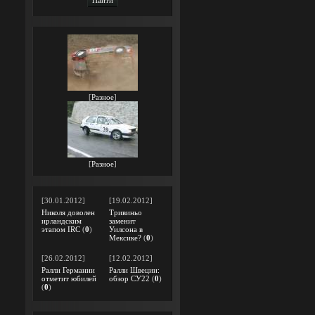
[
Разное
]
[
Разное
]
[30.01.2012]
[19.02.2012]
Николя доволен
Тривиньо
ирландским
заменит
этапом IRC
(
0
)
Уилсона в
Мексике?
(
0
)
[26.02.2012]
[12.02.2012]
Ралли Германии
Ралли Швеции:
отметит юбилей
обзор СУ22
(
0
)
(
0
)