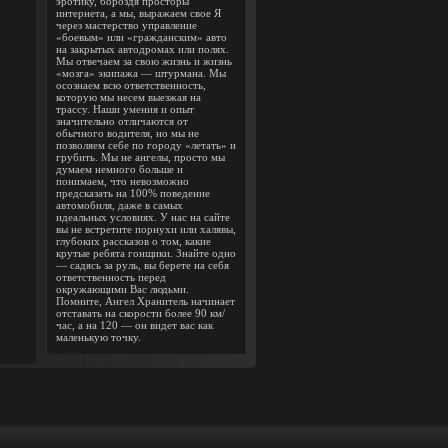
эротику, бороздя просторы
интернета, а мы, выражаем свое Я
через мастерство управление
«боевым» или «гражданским» авто
на закрытых автодромах или полях.
Мы отвечаем за свою жизнь и жизнь
«мозга» экипажа — штурмана. Мы
осознаем всю ответственность,
которую мы несем выезжая на
трассу. Наши умения и опыт
значительно отличаются от
обычного водителя, но мы не
позволяем себе по городу «летать» и
грубить. Мы не ангелы, просто мы
думаем немного больше и
понимаем, что невозможно
предсказать на 100% поведение
автомобиля, даже в самых
идеальных условиях. У нас на сайте
вы не встретите порнухи или халявы,
глубоких рассказов о том, какие
крутые ребята гонщики. Знайте одно
— садясь за руль, вы берете на себя
ответственность перед
окружающими Вас людьми.
Помните, Ангел Хранитель начинает
отставать на скорости более 90 км/
час, а на 120 — он видет вас как
маленькую точку.