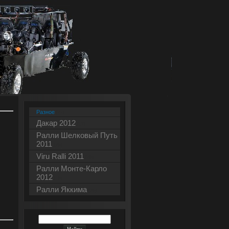
Разное
[27]
Дакар 2012
[17]
Ралли Шелковый Путь
2011
[20]
Viru Ralli 2011
[20]
Ралли Монте-Карло
2012
[10]
Ралли Яккима
[20]