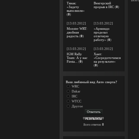
Всег
Тянак:
Венгерский
«Задачу
прорыв в IRC
(
0
)
выполнили»
(
0
)
[13.03.2012]
[13.03.2012]
Monster WRT:
«Арминдо
двойная
проделал
радость
(
0
)
отличную
работу»
(
0
)
[13.03.2012]
[13.03.2012]
IGM Rally
Хант:
Team: А у нас
«Сосредоточимся
Fiesta...
(
0
)
на результате»
(
0
)
Ваш любимый вид Авто спорта?
WRC
Dakar
IRC
WTCC
Другое
8
Всего ответов: