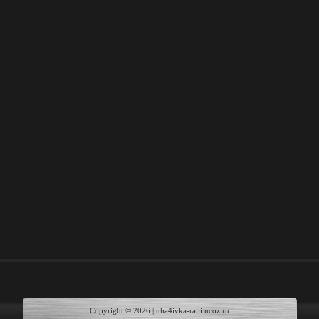
Copyright © 2026
|luha4ivka-ralli.ucoz.ru