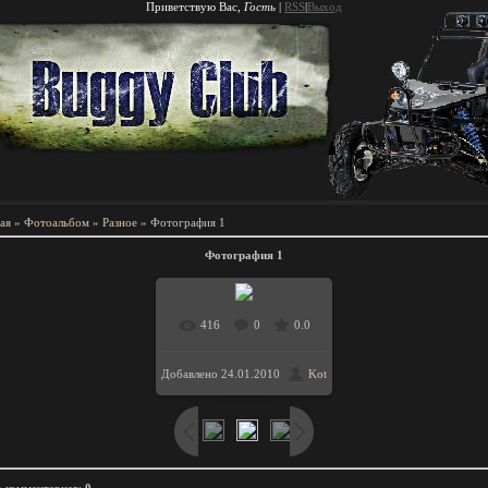
Приветствую Вас
,
Гость
|
RSS
|
Выход
ая
»
Фотоальбом
»
Разное
» Фотография 1
Фотография 1
416
0
0.0
В реальном
Добавлено
24.01.2010
Kot
размере
/ 92.4Kb
800x533