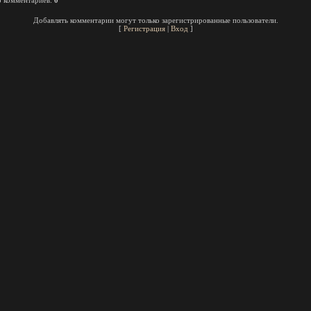
о комментариев
:
0
Добавлять комментарии могут только зарегистрированные пользователи.
[
Регистрация
|
Вход
]