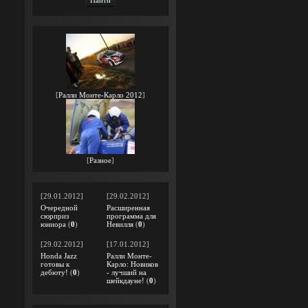
[
Ралли Монте-Карло 2012
]
[
Разное
]
[29.01.2012]
[29.02.2012]
Очередной
Расширенная
сюрприз
программа для
юниора
(
0
)
Невилля
(
0
)
[29.02.2012]
[17.01.2012]
Honda Jazz
Ралли Монте-
готовы к
Карло: Новиков
дебюту!
(
0
)
- лучший на
шейкдауне!
(
0
)