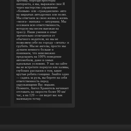
эротику, бороздя просторы
интернета, а мы, выражаем свое Я
через мастерство управление
«боевым» или «гражданским» авто
на закрытых автодромах или полях.
Мы отвечаем за свою жизнь и жизнь
«мозга» экипажа — штурмана. Мы
осознаем всю ответственность,
которую мы несем выезжая на
трассу. Наши умения и опыт
значительно отличаются от
обычного водителя, но мы не
позволяем себе по городу «летать» и
грубить. Мы не ангелы, просто мы
думаем немного больше и
понимаем, что невозможно
предсказать на 100% поведение
автомобиля, даже в самых
идеальных условиях. У нас на сайте
вы не встретите порнухи или халявы,
глубоких рассказов о том, какие
крутые ребята гонщики. Знайте одно
— садясь за руль, вы берете на себя
ответственность перед
окружающими Вас людьми.
Помните, Ангел Хранитель начинает
отставать на скорости более 90 км/
час, а на 120 — он видет вас как
маленькую точку.